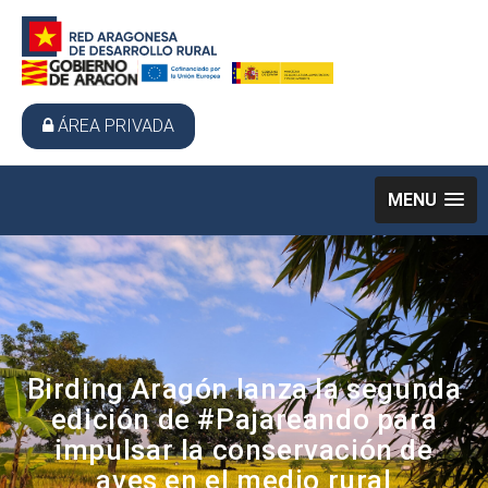
ÁREA PRIVADA
MENU
Birding Aragón lanza la segunda
edición de #Pajareando para
impulsar la conservación de
aves en el medio rural